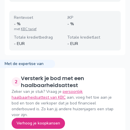
Rentevoet
JKP
-
%
-
%
met
KBC tarief
Totale kredietbedrag
Totale kredietlast
-
EUR
-
EUR
Met de expertise van
Versterk je bod met een
2
haalbaarheidsattest
Zeker van je stuk? Vraag je
persoonlijk
haalbaarheidsattest van KBC
aan, voeg het toe aan je
bod en toon de verkoper dat je bod financieel
onderbouwd is. Zo kan jij andere huizenjagers een stap
voor zijn.
Verhoog je koopkansen