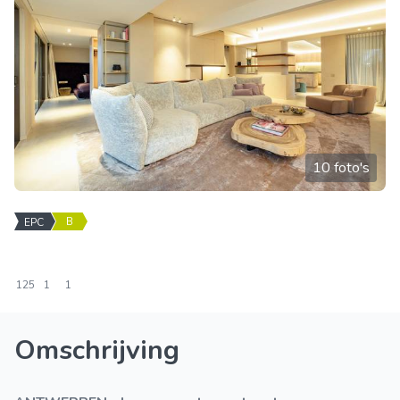
10 foto's
B
EPC
125
1
1
Omschrijving