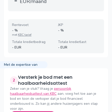
-
EUR/maand
Rentevoet
JKP
-
%
-
%
met
KBC tarief
Totale kredietbedrag
Totale kredietlast
-
EUR
-
EUR
Met de expertise van
Versterk je bod met een
2
haalbaarheidsattest
Zeker van je stuk? Vraag je
persoonlijk
haalbaarheidsattest van KBC
aan, voeg het toe aan je
bod en toon de verkoper dat je bod financieel
onderbouwd is. Zo kan jij andere huizenjagers een stap
voor zijn.