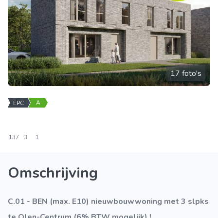
17 foto's
A
EPC
137
3
1
Omschrijving
C.01 - BEN (max. E10) nieuwbouwwoning met 3 slpks
te Olen-Centrum (6% BTW mogelijk) !