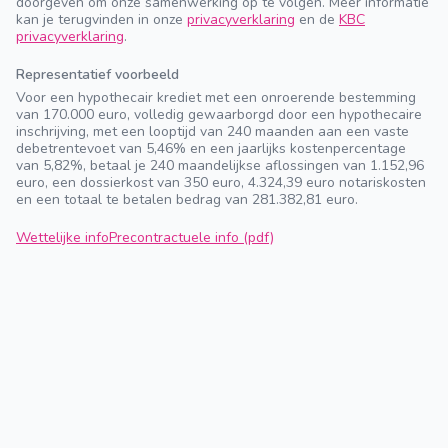
doorgeven om onze samenwerking op te volgen. Meer informatie
kan je terugvinden in onze
privacyverklaring
en de
KBC
privacyverklaring
.
Representatief voorbeeld
Voor een hypothecair krediet met een onroerende bestemming
van 170.000 euro, volledig gewaarborgd door een hypothecaire
inschrijving, met een looptijd van 240 maanden aan een vaste
debetrentevoet van 5,46% en een jaarlijks kostenpercentage
van 5,82%, betaal je 240 maandelijkse aflossingen van 1.152,96
euro, een dossierkost van 350 euro, 4.324,39 euro notariskosten
en een totaal te betalen bedrag van 281.382,81 euro.
Wettelijke info
Precontractuele info (pdf)