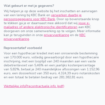
Wat gebeurt er met je gegevens?
Wij helpen je op deze website bij het inschatten en aanvragen
van een lening bij KBC Bank en
verwerken daarbij je
persoonsgegevens voor KBC Bank
. Door op bovenstaande knop
te klikken ga je er daarnaast mee akkoord dat wij
jouw e-
mailadres of andere elektronische identificatoren
aan KBC
doorgeven om onze samenwerking op te volgen. Meer informatie
kan je terugvinden in onze
privacyverklaring
en de
KBC
privacyverklaring
.
Representatief voorbeeld
Voor een hypothecair krediet met een onroerende bestemming
van 170.000 euro, volledig gewaarborgd door een hypothecaire
inschrijving, met een looptijd van 240 maanden aan een vaste
debetrentevoet van 5,46% en een jaarlijks kostenpercentage
van 5,82%, betaal je 240 maandelijkse aflossingen van 1.152,96
euro, een dossierkost van 350 euro, 4.324,39 euro notariskosten
en een totaal te betalen bedrag van 281.382,81 euro.
Wettelijke info
Precontractuele info (pdf)