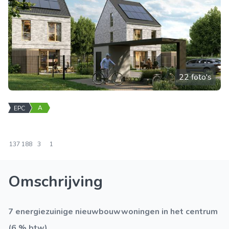
22 foto's
A
EPC
137
188
3
1
Omschrijving
7 energiezuinige nieuwbouwwoningen in het centrum
(6 % btw)