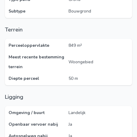
Subtype
Bouwgrond
Terrein
Perceeloppervlakte
849 m²
Meest recente bestemming
Woongebied
terrein
Diepte perceel
50 m
Ligging
Omgeving / buurt
Landelijk
Openbaar vervoer nabij
Ja
Autosnelweg nabij
Ja