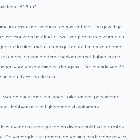
r liefst 319 m².
ime inkomhal met vestiaire en gastentoilet. De gezellige
en sierschouw en houtkachel, wat zorgt voor een warme en
uitgeruste keuken met alle nodige toestellen en voldoende
 slaapkamers, en een moderne badkamer met ligbad, ruime
uitingen voor wasmachine en droogkast. De veranda van 25
an het uitzicht op de tuin.
 tweede badkamer, een apart toilet en een polyvalente
 bureau, hobbyruimte of bijkomende slaapkamers.
deze over een ruime garage en diverse praktische ruimtes
te. De verzorgde tuin rondom de woning biedt volop privacy