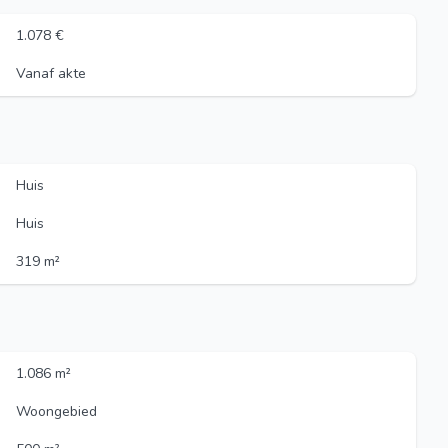
1.078 €
Vanaf akte
Huis
Huis
319 m²
1.086 m²
Woongebied