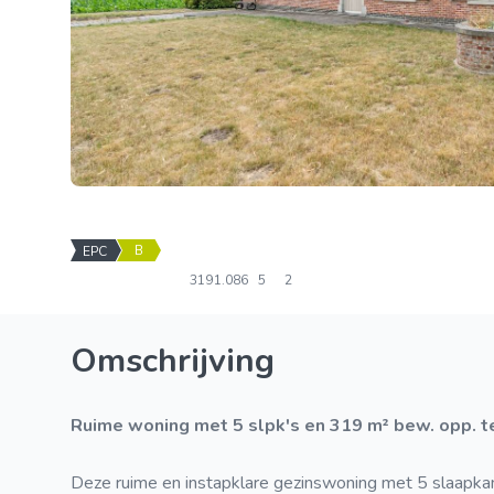
B
EPC
319
1.086
5
2
Omschrijving
Ruime woning met 5 slpk's en 319 m² bew. opp. 
Deze ruime en instapklare gezinswoning met 5 slaapkam