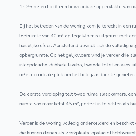
1.086 m² en biedt een bewoonbare oppervlakte van maa
Bij het betreden van de woning kom je terecht in een ru
leefruimte van 42 m² op tegelvloer is uitgerust met e
huiselijke sfeer. Aansluitend bevindt zich de volledig 
opbergruimte. Op het gelijkvloers vind je verder drie
inloopdouche, dubbele lavabo, tweede toilet en aansl
m² is een ideale plek om het hele jaar door te genieten v
De eerste verdieping telt twee ruime slaapkamers, een
ruimte van maar liefst 45 m², perfect in te richten als
Verder is de woning volledig onderkelderd en beschikt 
die kunnen dienen als werkplaats, opslag of hobbyruim