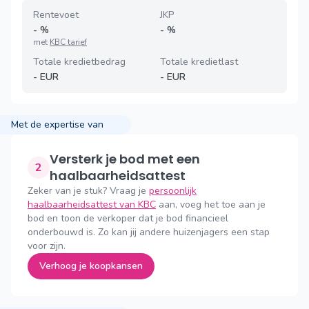
Rentevoet
JKP
-
%
-
%
met
KBC tarief
Totale kredietbedrag
Totale kredietlast
-
EUR
-
EUR
Met de expertise van
Versterk je bod met een
2
haalbaarheidsattest
Zeker van je stuk? Vraag je
persoonlijk
haalbaarheidsattest van KBC
aan, voeg het toe aan je
bod en toon de verkoper dat je bod financieel
onderbouwd is. Zo kan jij andere huizenjagers een stap
voor zijn.
Verhoog je koopkansen