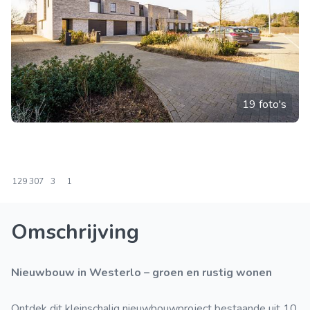
19 foto's
129
307
3
1
Omschrijving
Nieuwbouw in Westerlo – groen en rustig wonen
Ontdek dit kleinschalig nieuwbouwproject bestaande uit 10