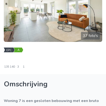
37 foto's
A
EPC
135
140
3
1
Omschrijving
Woning 7 is een gesloten bebouwing met een bruto