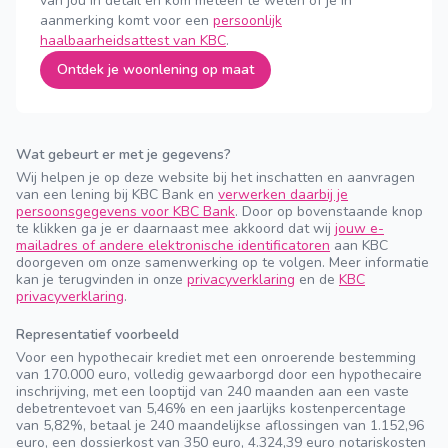
van jou in detail en kom meteen te weten of je in
aanmerking komt voor een
persoonlijk
haalbaarheidsattest van KBC
.
Ontdek je woonlening op maat
Wat gebeurt er met je gegevens?
Wij helpen je op deze website bij het inschatten en aanvragen
van een lening bij KBC Bank en
verwerken daarbij je
persoonsgegevens voor KBC Bank
. Door op bovenstaande knop
te klikken ga je er daarnaast mee akkoord dat wij
jouw e-
mailadres of andere elektronische identificatoren
aan KBC
doorgeven om onze samenwerking op te volgen. Meer informatie
kan je terugvinden in onze
privacyverklaring
en de
KBC
privacyverklaring
.
Representatief voorbeeld
Voor een hypothecair krediet met een onroerende bestemming
van 170.000 euro, volledig gewaarborgd door een hypothecaire
inschrijving, met een looptijd van 240 maanden aan een vaste
debetrentevoet van 5,46% en een jaarlijks kostenpercentage
van 5,82%, betaal je 240 maandelijkse aflossingen van 1.152,96
euro, een dossierkost van 350 euro, 4.324,39 euro notariskosten