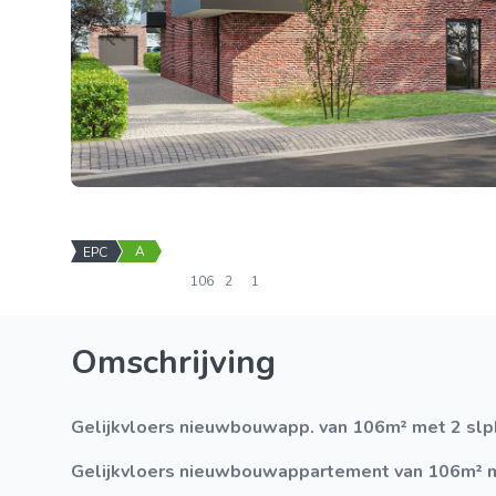
A
EPC
106
2
1
Omschrijving
Gelijkvloers nieuwbouwapp. van 106m² met 2 slpk
Gelijkvloers nieuwbouwappartement van 106m² me