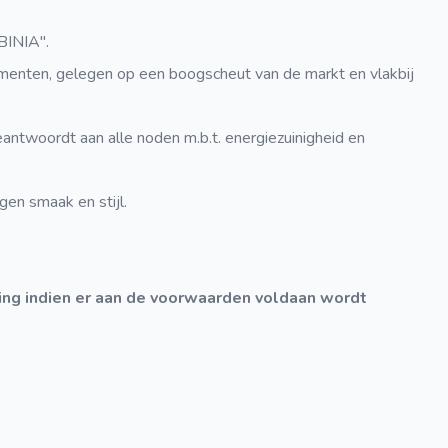
BINIA".
rtementen, gelegen op een boogscheut van de markt en vlakbij
beantwoordt aan alle noden m.b.t. energiezuinigheid en
en smaak en stijl.
ing indien er aan de voorwaarden voldaan wordt