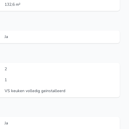
132,6 m²
Ja
2
1
VS keuken volledig geïnstalleerd
Ja