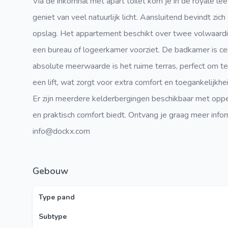
Via de inkomhal met apart toilet kom je in de royale leef
geniet van veel natuurlijk licht. Aansluitend bevindt zi
opslag. Het appartement beschikt over twee volwaardig
een bureau of logeerkamer voorziet. De badkamer is cen
absolute meerwaarde is het ruime terras, perfect om te
een lift, wat zorgt voor extra comfort en toegankelijkh
Er zijn meerdere kelderbergingen beschikbaar met oppe
en praktisch comfort biedt. Ontvang je graag meer inf
info@dockx.com
Gebouw
Type pand
Subtype