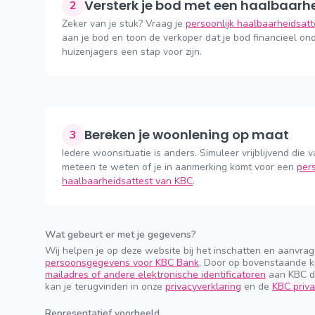
Versterk je bod met een haalbaarh
2
Zeker van je stuk? Vraag je
persoonlijk haalbaarheidsat
aan je bod en toon de verkoper dat je bod financieel ond
huizenjagers een stap voor zijn.
Bereken je woonlening op maat
3
Iedere woonsituatie is anders. Simuleer vrijblijvend die v
meteen te weten of je in aanmerking komt voor een
pers
haalbaarheidsattest van KBC
.
Wat gebeurt er met je gegevens?
Wij helpen je op deze website bij het inschatten en aanvra
persoonsgegevens voor KBC Bank
. Door op bovenstaande k
mailadres of andere elektronische identificatoren
aan KBC do
kan je terugvinden in onze
privacyverklaring
en de
KBC priva
Representatief voorbeeld