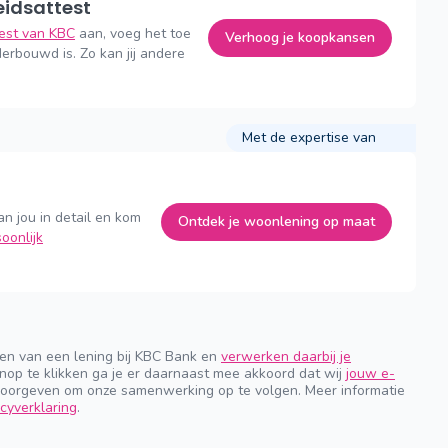
eidsattest
test van KBC
aan, voeg het toe
Verhoog je koopkansen
erbouwd is. Zo kan jij andere
Met de expertise van
an jou in detail en kom
Ontdek je woonlening op maat
oonlijk
gen van een lening bij KBC Bank en
verwerken daarbij je
nop te klikken ga je er daarnaast mee akkoord dat wij
jouw e-
orgeven om onze samenwerking op te volgen. Meer informatie
cyverklaring
.