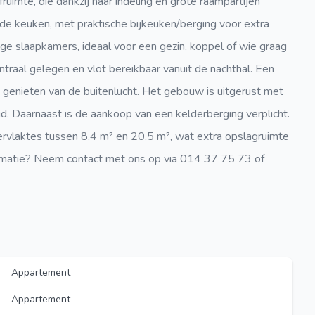
ruimte, die dankzij haar indeling en grote raampartijen
ch de keuken, met praktische bijkeuken/berging voor extra
e slaapkamers, ideaal voor een gezin, koppel of wie graag
traal gelegen en vlot bereikbaar vanuit de nachthal. Een
 genieten van de buitenlucht. Het gebouw is uitgerust met
eid. Daarnaast is de aankoop van een kelderberging verplicht.
rvlaktes tussen 8,4 m² en 20,5 m², wat extra opslagruimte
ormatie? Neem contact met ons op via 014 37 75 73 of
Appartement
Appartement