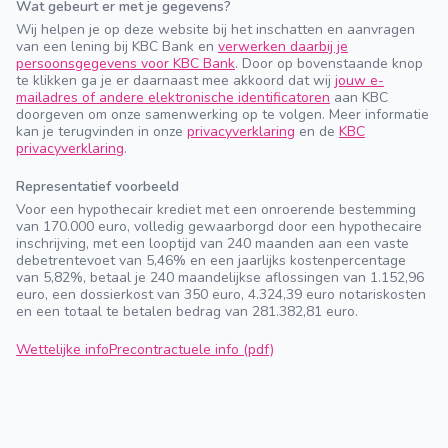
Wat gebeurt er met je gegevens?
Wij helpen je op deze website bij het inschatten en aanvragen
van een lening bij KBC Bank en
verwerken daarbij je
persoonsgegevens voor KBC Bank
. Door op bovenstaande knop
te klikken ga je er daarnaast mee akkoord dat wij
jouw e-
mailadres of andere elektronische identificatoren
aan KBC
doorgeven om onze samenwerking op te volgen. Meer informatie
kan je terugvinden in onze
privacyverklaring
en de
KBC
privacyverklaring
.
Representatief voorbeeld
Voor een hypothecair krediet met een onroerende bestemming
van 170.000 euro, volledig gewaarborgd door een hypothecaire
inschrijving, met een looptijd van 240 maanden aan een vaste
debetrentevoet van 5,46% en een jaarlijks kostenpercentage
van 5,82%, betaal je 240 maandelijkse aflossingen van 1.152,96
euro, een dossierkost van 350 euro, 4.324,39 euro notariskosten
en een totaal te betalen bedrag van 281.382,81 euro.
Wettelijke info
Precontractuele info (pdf)