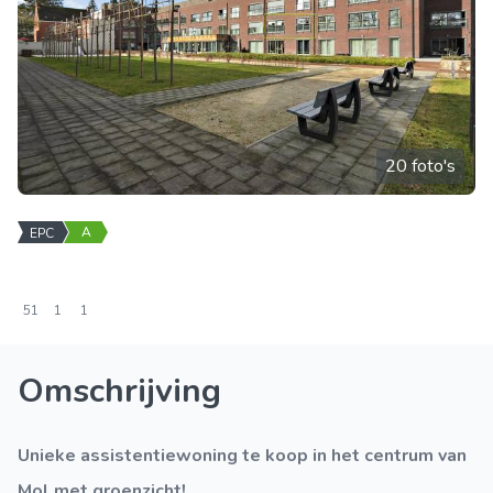
20 foto's
A
EPC
51
1
1
Omschrijving
Unieke assistentiewoning te koop in het centrum van
Mol met groenzicht!