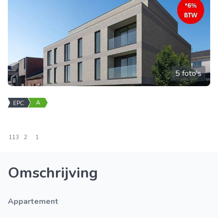
5 foto's
A
EPC
113
2
1
Omschrijving
Appartement