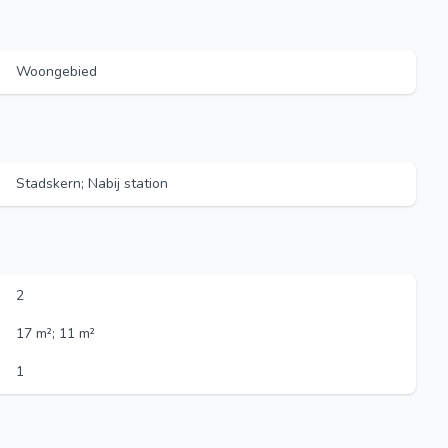
Woongebied
Stadskern; Nabij station
2
17 m²; 11 m²
1