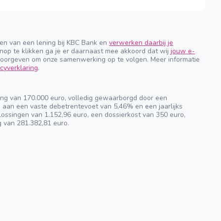
gen van een lening bij KBC Bank en
verwerken daarbij je
nop te klikken ga je er daarnaast mee akkoord dat wij
jouw e-
orgeven om onze samenwerking op te volgen. Meer informatie
cyverklaring
.
ng van 170.000 euro, volledig gewaarborgd door een
n aan een vaste debetrentevoet van 5,46% en een jaarlijks
ossingen van 1.152,96 euro, een dossierkost van 350 euro,
g van 281.382,81 euro.