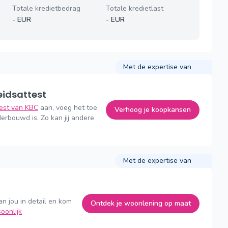
Totale kredietbedrag
Totale kredietlast
-
EUR
-
EUR
Met de expertise van
eidsattest
test van KBC
aan, voeg het toe
Verhoog je koopkansen
erbouwd is. Zo kan jij andere
Met de expertise van
an jou in detail en kom
Ontdek je woonlening op maat
oonlijk