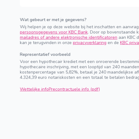
Wat gebeurt er met je gegevens?
Wij helpen je op deze website bij het inschatten en aanvra
persoonsgegevens voor KBC Bank
. Door op bovenstaande k
mailadres of andere elektronische identificatoren
aan KBC do
kan je terugvinden in onze
privacyverklaring
en de
KBC priva
Representatief voorbeeld
Voor een hypothecair krediet met een onroerende bestemmi
hypothecaire inschrijving, met een looptijd van 240 maande
kostenpercentage van 5,82%, betaal je 240 maandelijkse afl
4.324,39 euro notariskosten en een totaal te betalen bedra
Wettelijke info
Precontractuele info (pdf)