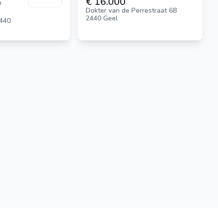
€ 16.000
p
Dokter van de Perrestraat 68
2440 Geel
2440