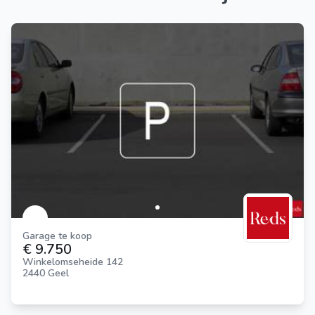
Garage te koop
€ 9.750
Winkelomseheide 142
2440 Geel