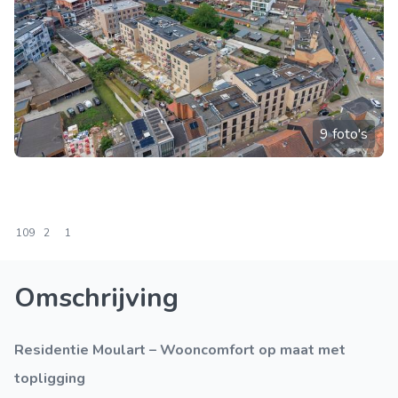
9 foto's
109
2
1
Omschrijving
Residentie Moulart – Wooncomfort op maat met
topligging