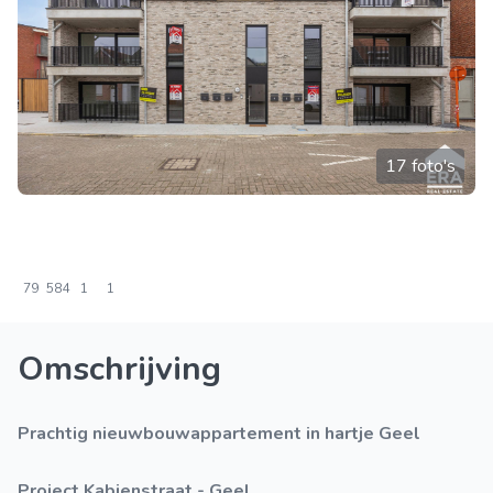
17 foto's
79
584
1
1
Omschrijving
Prachtig nieuwbouwappartement in hartje Geel
Project Kabienstraat - Geel