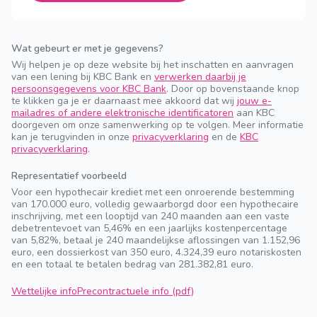
Wat gebeurt er met je gegevens?
Wij helpen je op deze website bij het inschatten en aanvragen
van een lening bij KBC Bank en
verwerken daarbij je
persoonsgegevens voor KBC Bank
. Door op bovenstaande knop
te klikken ga je er daarnaast mee akkoord dat wij
jouw e-
mailadres of andere elektronische identificatoren
aan KBC
doorgeven om onze samenwerking op te volgen. Meer informatie
kan je terugvinden in onze
privacyverklaring
en de
KBC
privacyverklaring
.
Representatief voorbeeld
Voor een hypothecair krediet met een onroerende bestemming
van 170.000 euro, volledig gewaarborgd door een hypothecaire
inschrijving, met een looptijd van 240 maanden aan een vaste
debetrentevoet van 5,46% en een jaarlijks kostenpercentage
van 5,82%, betaal je 240 maandelijkse aflossingen van 1.152,96
euro, een dossierkost van 350 euro, 4.324,39 euro notariskosten
en een totaal te betalen bedrag van 281.382,81 euro.
Wettelijke info
Precontractuele info (pdf)