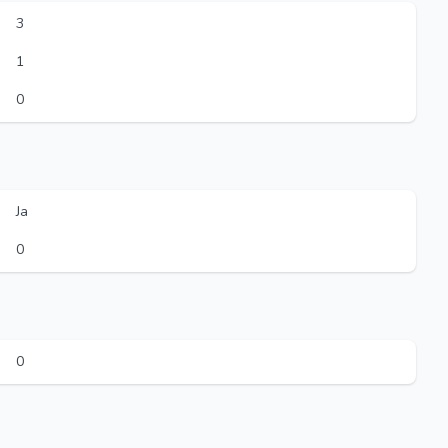
3
1
0
Ja
0
0