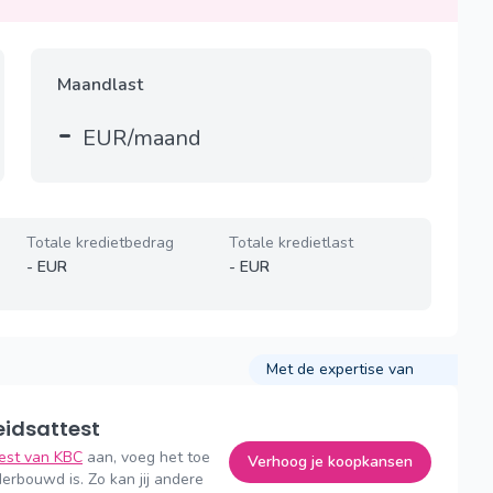
Maandlast
-
EUR/maand
Totale kredietbedrag
Totale kredietlast
-
EUR
-
EUR
Met de expertise van
eidsattest
test van KBC
aan, voeg het toe
Verhoog je koopkansen
erbouwd is. Zo kan jij andere