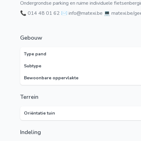
Ondergrondse parking en ruime individuele fietsenberg
📞 014 48 01 62 ✉️ info@matexi.be 💻 matexi.be/gee
Gebouw
Type pand
Subtype
Bewoonbare oppervlakte
Terrein
Oriëntatie tuin
Indeling