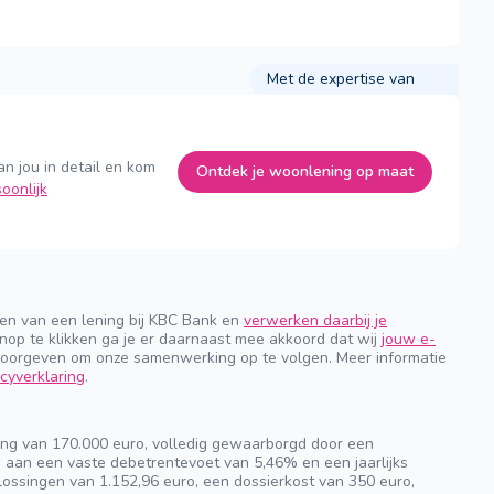
Met de expertise van
an jou in detail en kom
Ontdek je woonlening op maat
oonlijk
gen van een lening bij KBC Bank en
verwerken daarbij je
nop te klikken ga je er daarnaast mee akkoord dat wij
jouw e-
orgeven om onze samenwerking op te volgen. Meer informatie
cyverklaring
.
ng van 170.000 euro, volledig gewaarborgd door een
n aan een vaste debetrentevoet van 5,46% en een jaarlijks
ossingen van 1.152,96 euro, een dossierkost van 350 euro,