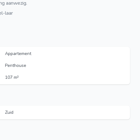
ing aanwezig.
l-laar
Appartement
Penthouse
107 m²
Zuid