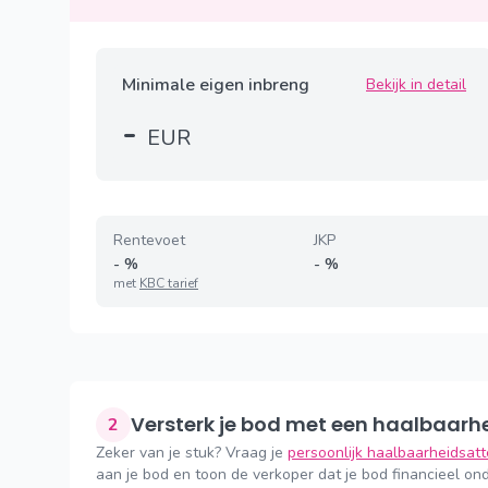
Minimale eigen inbreng
Bekijk in detail
-
EUR
Rentevoet
JKP
-
%
-
%
met
KBC tarief
Versterk je bod met een haalbaarh
2
Zeker van je stuk? Vraag je
persoonlijk haalbaarheidsat
aan je bod en toon de verkoper dat je bod financieel ond