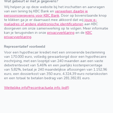
Wat gebeurt er met je gegevens?
Wij helpen je op deze website bij het inschatten en aanvragen
van een lening bij KBC Bank en
verwerken daarbij je
persoonsgegevens voor KBC Bank
. Door op bovenstaande knop
te klikken ga je er daarnaast mee akkoord dat wij
jouw e-
mailadres of andere elektronische identificatoren
aan KBC
doorgeven om onze samenwerking op te volgen. Meer informatie
kan je terugvinden in onze
privacyverklaring
en de
KBC
privacyverklaring
.
Representatief voorbeeld
Voor een hypothecair krediet met een onroerende bestemming
van 170.000 euro, volledig gewaarborgd door een hypothecaire
inschrijving, met een looptijd van 240 maanden aan een vaste
debetrentevoet van 5,46% en een jaarlijks kostenpercentage
van 5,82%, betaal je 240 maandelijkse aflossingen van 1.152,96
euro, een dossierkost van 350 euro, 4.324,39 euro notariskosten
en een totaal te betalen bedrag van 281.382,81 euro.
Wettelijke info
Precontractuele info (pdf)