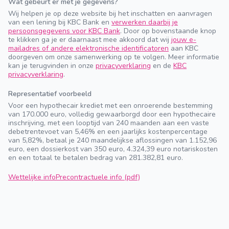
Wat gebeurt er met je gegevens?
Wij helpen je op deze website bij het inschatten en aanvragen
van een lening bij KBC Bank en
verwerken daarbij je
persoonsgegevens voor KBC Bank
. Door op bovenstaande knop
te klikken ga je er daarnaast mee akkoord dat wij
jouw e-
mailadres of andere elektronische identificatoren
aan KBC
doorgeven om onze samenwerking op te volgen. Meer informatie
kan je terugvinden in onze
privacyverklaring
en de
KBC
privacyverklaring
.
Representatief voorbeeld
Voor een hypothecair krediet met een onroerende bestemming
van 170.000 euro, volledig gewaarborgd door een hypothecaire
inschrijving, met een looptijd van 240 maanden aan een vaste
debetrentevoet van 5,46% en een jaarlijks kostenpercentage
van 5,82%, betaal je 240 maandelijkse aflossingen van 1.152,96
euro, een dossierkost van 350 euro, 4.324,39 euro notariskosten
en een totaal te betalen bedrag van 281.382,81 euro.
Wettelijke info
Precontractuele info (pdf)