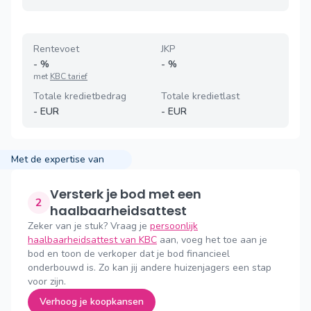
Rentevoet
JKP
-
%
-
%
met
KBC tarief
Totale kredietbedrag
Totale kredietlast
-
EUR
-
EUR
Met de expertise van
Versterk je bod met een
2
haalbaarheidsattest
Zeker van je stuk? Vraag je
persoonlijk
haalbaarheidsattest van KBC
aan, voeg het toe aan je
bod en toon de verkoper dat je bod financieel
onderbouwd is. Zo kan jij andere huizenjagers een stap
voor zijn.
Verhoog je koopkansen