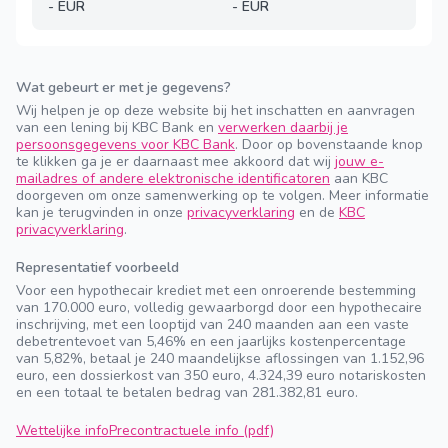
-
EUR
-
EUR
Wat gebeurt er met je gegevens?
Wij helpen je op deze website bij het inschatten en aanvragen
van een lening bij KBC Bank en
verwerken daarbij je
persoonsgegevens voor KBC Bank
. Door op bovenstaande knop
te klikken ga je er daarnaast mee akkoord dat wij
jouw e-
mailadres of andere elektronische identificatoren
aan KBC
doorgeven om onze samenwerking op te volgen. Meer informatie
kan je terugvinden in onze
privacyverklaring
en de
KBC
privacyverklaring
.
Representatief voorbeeld
Voor een hypothecair krediet met een onroerende bestemming
van 170.000 euro, volledig gewaarborgd door een hypothecaire
inschrijving, met een looptijd van 240 maanden aan een vaste
debetrentevoet van 5,46% en een jaarlijks kostenpercentage
van 5,82%, betaal je 240 maandelijkse aflossingen van 1.152,96
euro, een dossierkost van 350 euro, 4.324,39 euro notariskosten
en een totaal te betalen bedrag van 281.382,81 euro.
Wettelijke info
Precontractuele info (pdf)