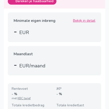
Bereken je haalbaarheid
Minimale eigen inbreng
Bekijk in detail
-
EUR
Maandlast
-
EUR/maand
Rentevoet
JKP
-
%
-
%
met
KBC tarief
Totale kredietbedrag
Totale kredietlast