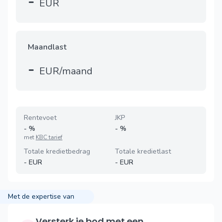
-
EUR
Maandlast
-
EUR/maand
Rentevoet
JKP
-
%
-
%
met
KBC tarief
Totale kredietbedrag
Totale kredietlast
-
EUR
-
EUR
Met de expertise van
Versterk je bod met een