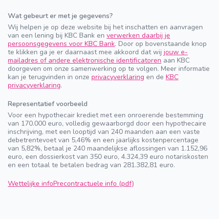
Wat gebeurt er met je gegevens?
Wij helpen je op deze website bij het inschatten en aanvragen
van een lening bij KBC Bank en
verwerken daarbij je
persoonsgegevens voor KBC Bank
. Door op bovenstaande knop
te klikken ga je er daarnaast mee akkoord dat wij
jouw e-
mailadres of andere elektronische identificatoren
aan KBC
doorgeven om onze samenwerking op te volgen. Meer informatie
kan je terugvinden in onze
privacyverklaring
en de
KBC
privacyverklaring
.
Representatief voorbeeld
Voor een hypothecair krediet met een onroerende bestemming
van 170.000 euro, volledig gewaarborgd door een hypothecaire
inschrijving, met een looptijd van 240 maanden aan een vaste
debetrentevoet van 5,46% en een jaarlijks kostenpercentage
van 5,82%, betaal je 240 maandelijkse aflossingen van 1.152,96
euro, een dossierkost van 350 euro, 4.324,39 euro notariskosten
en een totaal te betalen bedrag van 281.382,81 euro.
Wettelijke info
Precontractuele info (pdf)