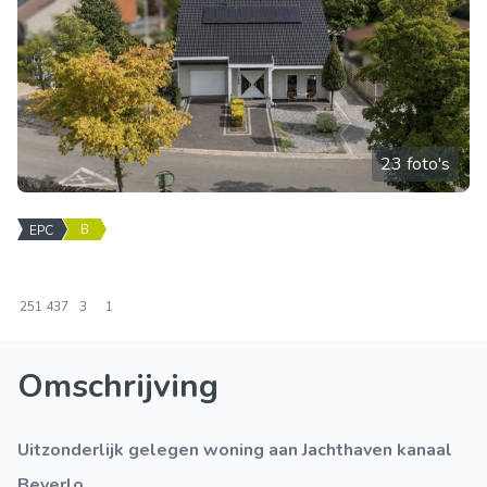
23 foto's
B
EPC
251
437
3
1
Omschrijving
Uitzonderlijk gelegen woning aan Jachthaven kanaal
Beverlo