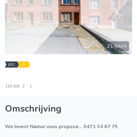
21 foto's
D
EPC
120
428
2
1
Omschrijving
We Invest Namur vous propose... 0471 34 67 75