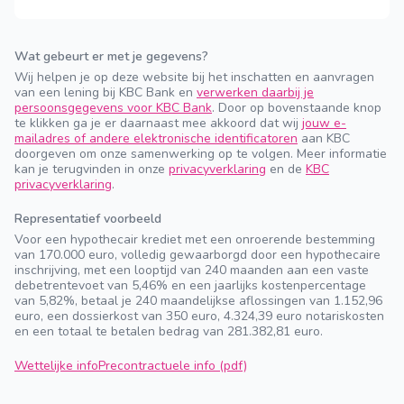
Wat gebeurt er met je gegevens?
Wij helpen je op deze website bij het inschatten en aanvragen
van een lening bij KBC Bank en
verwerken daarbij je
persoonsgegevens voor KBC Bank
. Door op bovenstaande knop
te klikken ga je er daarnaast mee akkoord dat wij
jouw e-
mailadres of andere elektronische identificatoren
aan KBC
doorgeven om onze samenwerking op te volgen. Meer informatie
kan je terugvinden in onze
privacyverklaring
en de
KBC
privacyverklaring
.
Representatief voorbeeld
Voor een hypothecair krediet met een onroerende bestemming
van 170.000 euro, volledig gewaarborgd door een hypothecaire
inschrijving, met een looptijd van 240 maanden aan een vaste
debetrentevoet van 5,46% en een jaarlijks kostenpercentage
van 5,82%, betaal je 240 maandelijkse aflossingen van 1.152,96
euro, een dossierkost van 350 euro, 4.324,39 euro notariskosten
en een totaal te betalen bedrag van 281.382,81 euro.
Wettelijke info
Precontractuele info (pdf)