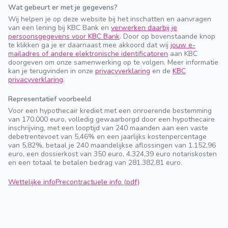
Wat gebeurt er met je gegevens?
Wij helpen je op deze website bij het inschatten en aanvragen
van een lening bij KBC Bank en
verwerken daarbij je
persoonsgegevens voor KBC Bank
. Door op bovenstaande knop
te klikken ga je er daarnaast mee akkoord dat wij
jouw e-
mailadres of andere elektronische identificatoren
aan KBC
doorgeven om onze samenwerking op te volgen. Meer informatie
kan je terugvinden in onze
privacyverklaring
en de
KBC
privacyverklaring
.
Representatief voorbeeld
Voor een hypothecair krediet met een onroerende bestemming
van 170.000 euro, volledig gewaarborgd door een hypothecaire
inschrijving, met een looptijd van 240 maanden aan een vaste
debetrentevoet van 5,46% en een jaarlijks kostenpercentage
van 5,82%, betaal je 240 maandelijkse aflossingen van 1.152,96
euro, een dossierkost van 350 euro, 4.324,39 euro notariskosten
en een totaal te betalen bedrag van 281.382,81 euro.
Wettelijke info
Precontractuele info (pdf)