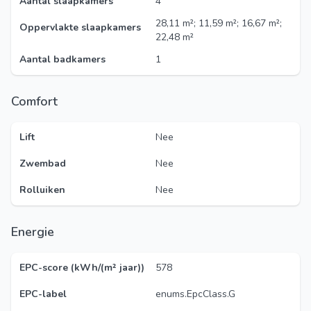
Aantal slaapkamers
4
28,11 m²; 11,59 m²; 16,67 m²;
Oppervlakte slaapkamers
22,48 m²
Aantal badkamers
1
Comfort
Lift
Nee
Zwembad
Nee
Rolluiken
Nee
Energie
EPC-score (kWh/(m² jaar))
578
EPC-label
enums.EpcClass.G