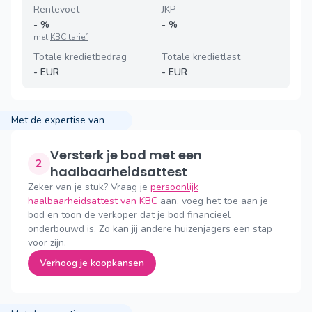
Rentevoet
JKP
-
%
-
%
met
KBC tarief
Totale kredietbedrag
Totale kredietlast
-
EUR
-
EUR
Met de expertise van
Versterk je bod met een
2
haalbaarheidsattest
Zeker van je stuk? Vraag je
persoonlijk
haalbaarheidsattest van KBC
aan, voeg het toe aan je
bod en toon de verkoper dat je bod financieel
onderbouwd is. Zo kan jij andere huizenjagers een stap
voor zijn.
Verhoog je koopkansen