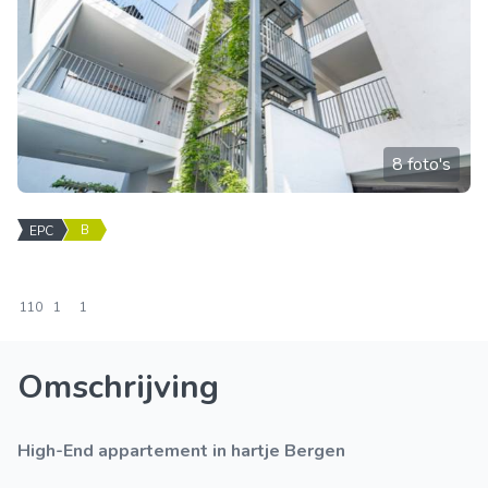
8 foto's
B
EPC
110
1
1
Omschrijving
High-End appartement in hartje Bergen