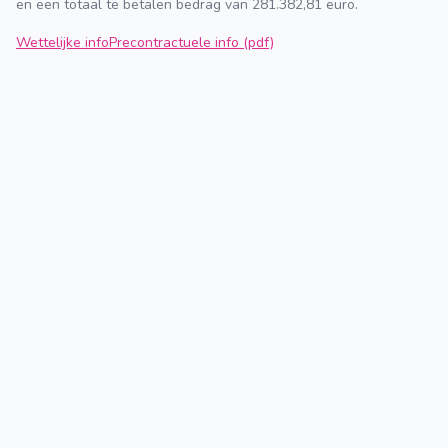
en een totaal te betalen bedrag van 281.382,81 euro.
Wettelijke info
Precontractuele info (pdf)