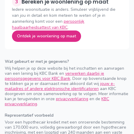
Bereken je woonlening op maat
3
Iedere woonsituatie is anders. Simuleer vrijblijvend die
van jou in detail en kom meteen te weten of je in
aanmerking komt voor een
persoonlijk
haalbaarheidsattest van KBC
.
Ontdek je woonlening op maat
Wat gebeurt er met je gegevens?
Wij helpen je op deze website bij het inschatten en aanvragen
van een lening bij KBC Bank en
verwerken daarbij je
persoonsgegevens voor KBC Bank
. Door op bovenstaande knop
te klikken ga je er daarnaast mee akkoord dat wij
jouw e-
mailadres of andere elektronische identificatoren
aan KBC
doorgeven om onze samenwerking op te volgen. Meer informatie
kan je terugvinden in onze
privacyverklaring
en de
KBC
privacyverklaring
.
Representatief voorbeeld
Voor een hypothecair krediet met een onroerende bestemming
van 170.000 euro, volledig gewaarborgd door een hypothecaire
inschrijving, met een looptijd van 240 maanden aan een vaste