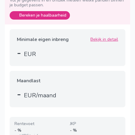
Vul je gegevens in en ontdek meteen welke panden binnen
je budget passen.
Bereken je haalbaarheid
Minimale eigen inbreng
Bekijk in detail
-
EUR
Maandlast
-
EUR/maand
Rentevoet
JKP
-
%
-
%