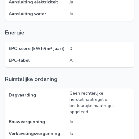
Aansluiting elektriciteit
Ja
Aansluiting water
Ja
Energie
EPC-score (kWh/(m² jaar))
0
EPC-label
A
Ruimtelijke ordening
Geen rechterlijke
Dagvaarding
herstelmaatregel of
bestuurlijke maatregel
opgelegd
Bouwvergunning
Ja
Verkavelingsvergunning
Ja