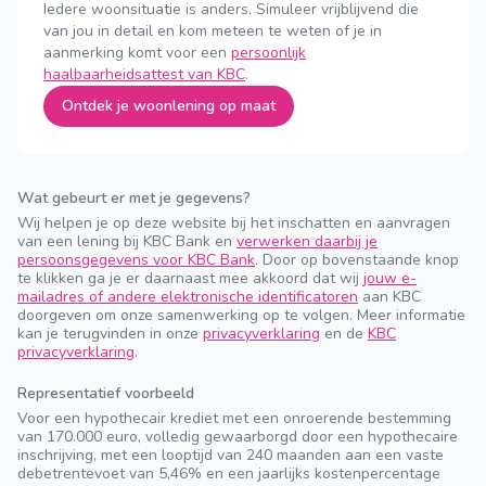
Iedere woonsituatie is anders. Simuleer vrijblijvend die
van jou in detail en kom meteen te weten of je in
aanmerking komt voor een
persoonlijk
haalbaarheidsattest van KBC
.
Ontdek je woonlening op maat
Wat gebeurt er met je gegevens?
Wij helpen je op deze website bij het inschatten en aanvragen
van een lening bij KBC Bank en
verwerken daarbij je
persoonsgegevens voor KBC Bank
. Door op bovenstaande knop
te klikken ga je er daarnaast mee akkoord dat wij
jouw e-
mailadres of andere elektronische identificatoren
aan KBC
doorgeven om onze samenwerking op te volgen. Meer informatie
kan je terugvinden in onze
privacyverklaring
en de
KBC
privacyverklaring
.
Representatief voorbeeld
Voor een hypothecair krediet met een onroerende bestemming
van 170.000 euro, volledig gewaarborgd door een hypothecaire
inschrijving, met een looptijd van 240 maanden aan een vaste
debetrentevoet van 5,46% en een jaarlijks kostenpercentage