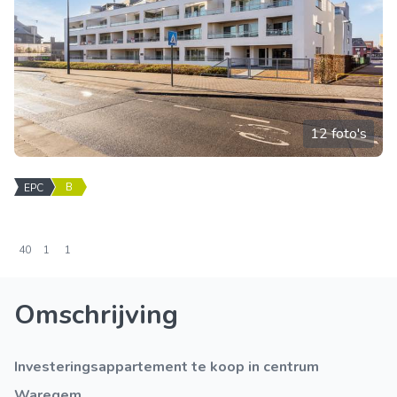
12 foto's
B
EPC
40
1
1
Omschrijving
Investeringsappartement te koop in centrum
Waregem