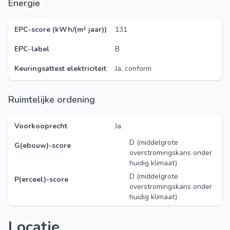
Energie
EPC-score (kWh/(m² jaar))
131
EPC-label
B
Keuringsattest elektriciteit
Ja, conform
Ruimtelijke ordening
Voorkooprecht
Ja
D (middelgrote
G(ebouw)-score
overstromingskans onder
huidig klimaat)
D (middelgrote
P(erceel)-score
overstromingskans onder
huidig klimaat)
Locatie