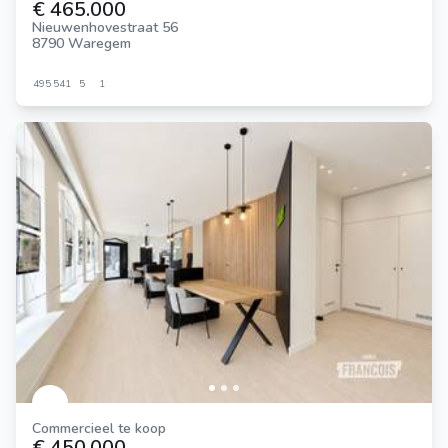
€ 465.000
Nieuwenhovestraat 56
8790 Waregem
495
541
5
1
Commercieel te koop
€ 450.000