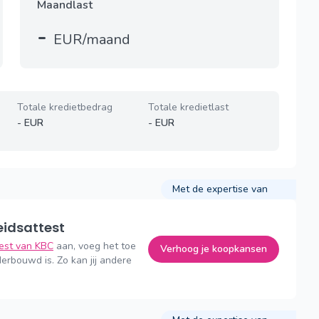
Maandlast
-
EUR/maand
Totale kredietbedrag
Totale kredietlast
-
EUR
-
EUR
Met de expertise van
eidsattest
test van KBC
aan, voeg het toe
Verhoog je koopkansen
erbouwd is. Zo kan jij andere