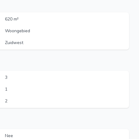
620 m²
Woongebied
Zuidwest
3
1
2
Nee