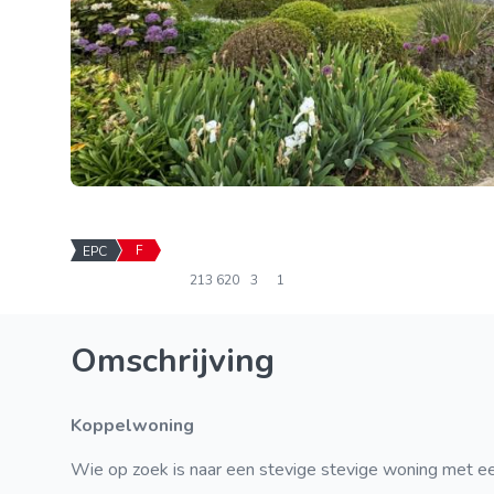
F
EPC
213
620
3
1
Omschrijving
koppelwoning
Wie op zoek is naar een stevige stevige woning met e