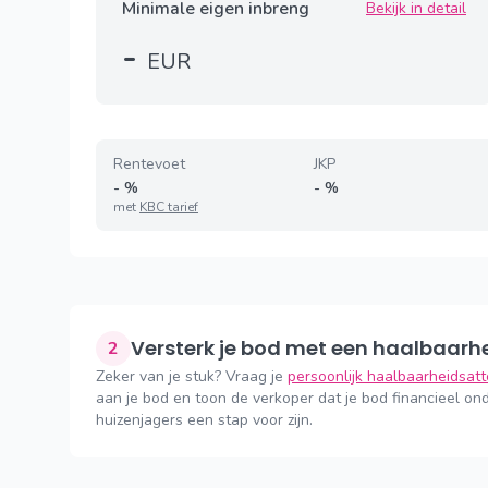
Minimale eigen inbreng
Bekijk in detail
-
EUR
Rentevoet
JKP
-
%
-
%
met
KBC tarief
Versterk je bod met een haalbaarh
2
Zeker van je stuk? Vraag je
persoonlijk haalbaarheidsat
aan je bod en toon de verkoper dat je bod financieel ond
huizenjagers een stap voor zijn.