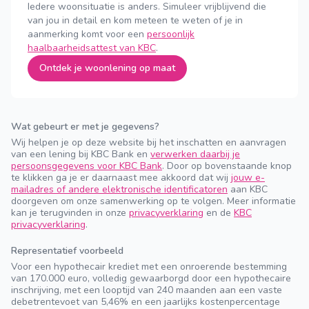
Iedere woonsituatie is anders. Simuleer vrijblijvend die
van jou in detail en kom meteen te weten of je in
aanmerking komt voor een
persoonlijk
haalbaarheidsattest van KBC
.
Ontdek je woonlening op maat
Wat gebeurt er met je gegevens?
Wij helpen je op deze website bij het inschatten en aanvragen
van een lening bij KBC Bank en
verwerken daarbij je
persoonsgegevens voor KBC Bank
. Door op bovenstaande knop
te klikken ga je er daarnaast mee akkoord dat wij
jouw e-
mailadres of andere elektronische identificatoren
aan KBC
doorgeven om onze samenwerking op te volgen. Meer informatie
kan je terugvinden in onze
privacyverklaring
en de
KBC
privacyverklaring
.
Representatief voorbeeld
Voor een hypothecair krediet met een onroerende bestemming
van 170.000 euro, volledig gewaarborgd door een hypothecaire
inschrijving, met een looptijd van 240 maanden aan een vaste
debetrentevoet van 5,46% en een jaarlijks kostenpercentage