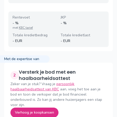
Rentevoet
JKP
-
%
-
%
met
KBC tarief
Totale kredietbedrag
Totale kredietlast
-
EUR
-
EUR
Met de expertise van
Versterk je bod met een
2
haalbaarheidsattest
Zeker van je stuk? Vraag je
persoonlijk
haalbaarheidsattest van KBC
aan, voeg het toe aan je
bod en toon de verkoper dat je bod financieel
onderbouwd is. Zo kan jij andere huizenjagers een stap
voor zijn.
Verhoog je koopkansen