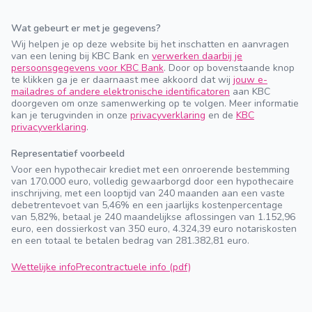
Wat gebeurt er met je gegevens?
Wij helpen je op deze website bij het inschatten en aanvragen
van een lening bij KBC Bank en
verwerken daarbij je
persoonsgegevens voor KBC Bank
. Door op bovenstaande knop
te klikken ga je er daarnaast mee akkoord dat wij
jouw e-
mailadres of andere elektronische identificatoren
aan KBC
doorgeven om onze samenwerking op te volgen. Meer informatie
kan je terugvinden in onze
privacyverklaring
en de
KBC
privacyverklaring
.
Representatief voorbeeld
Voor een hypothecair krediet met een onroerende bestemming
van 170.000 euro, volledig gewaarborgd door een hypothecaire
inschrijving, met een looptijd van 240 maanden aan een vaste
debetrentevoet van 5,46% en een jaarlijks kostenpercentage
van 5,82%, betaal je 240 maandelijkse aflossingen van 1.152,96
euro, een dossierkost van 350 euro, 4.324,39 euro notariskosten
en een totaal te betalen bedrag van 281.382,81 euro.
Wettelijke info
Precontractuele info (pdf)