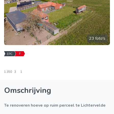
23 foto's
F
EPC
1.350
3
1
Omschrijving
Te renoveren hoeve op ruim perceel te Lichtervelde