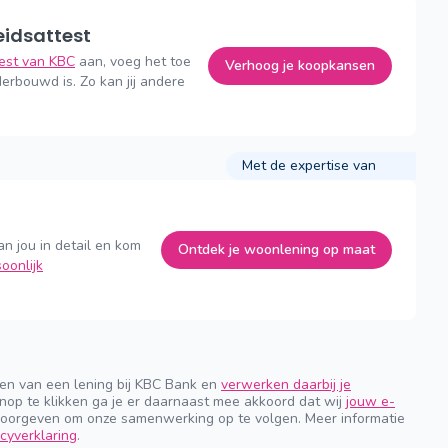
eidsattest
test van KBC
aan, voeg het toe
Verhoog je koopkansen
erbouwd is. Zo kan jij andere
Met de expertise van
an jou in detail en kom
Ontdek je woonlening op maat
oonlijk
gen van een lening bij KBC Bank en
verwerken daarbij je
nop te klikken ga je er daarnaast mee akkoord dat wij
jouw e-
orgeven om onze samenwerking op te volgen. Meer informatie
cyverklaring
.