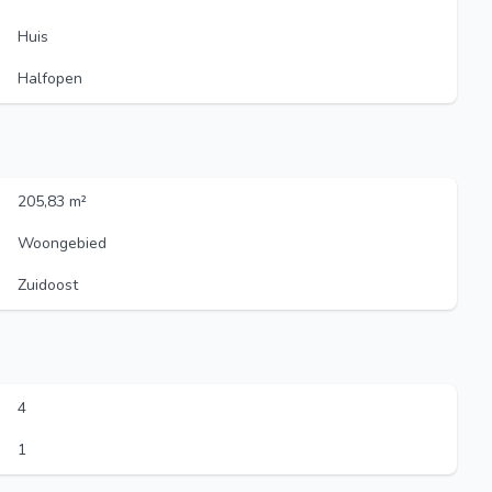
Huis
Halfopen
205,83 m²
Woongebied
Zuidoost
4
1