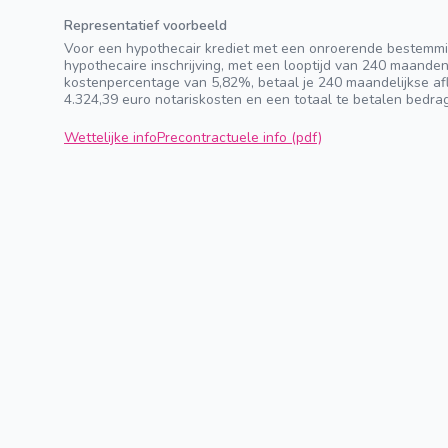
Representatief voorbeeld
Voor een hypothecair krediet met een onroerende bestemmi
hypothecaire inschrijving, met een looptijd van 240 maande
kostenpercentage van 5,82%, betaal je 240 maandelijkse afl
4.324,39 euro notariskosten en een totaal te betalen bedra
Wettelijke info
Precontractuele info (pdf)