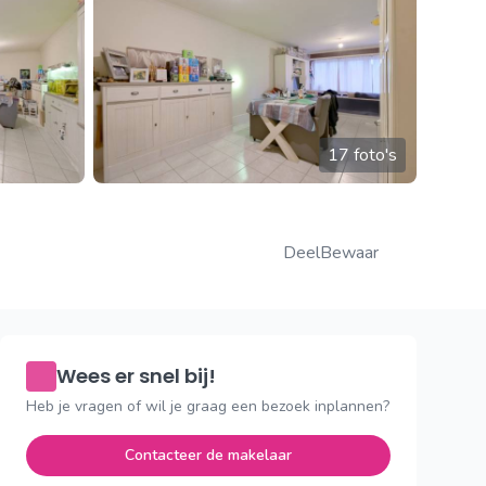
17 foto's
Deel
Bewaar
Wees er snel bij!
Heb je vragen of wil je graag een bezoek inplannen?
Contacteer de makelaar