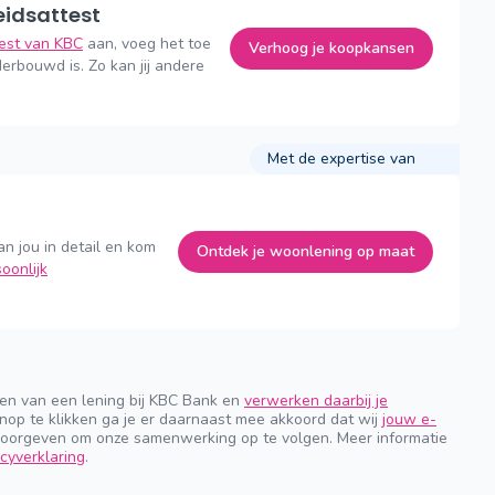
eidsattest
test van KBC
aan, voeg het toe
Verhoog je koopkansen
erbouwd is. Zo kan jij andere
Met de expertise van
an jou in detail en kom
Ontdek je woonlening op maat
oonlijk
gen van een lening bij KBC Bank en
verwerken daarbij je
nop te klikken ga je er daarnaast mee akkoord dat wij
jouw e-
orgeven om onze samenwerking op te volgen. Meer informatie
cyverklaring
.