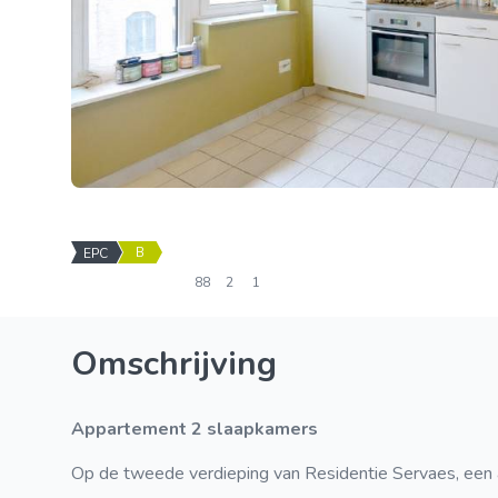
B
EPC
88
2
1
Omschrijving
Appartement 2 slaapkamers
Op de tweede verdieping van Residentie Servaes, e