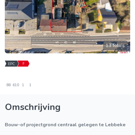
13 foto's
F
EPC
88
610
1
1
Omschrijving
Bouw-of projectgrond centraal gelegen te Lebbeke