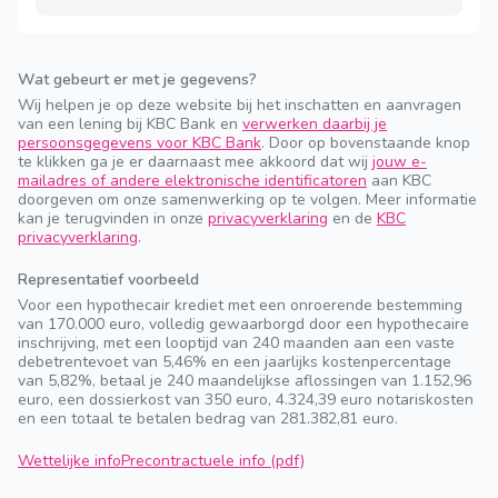
Wat gebeurt er met je gegevens?
Wij helpen je op deze website bij het inschatten en aanvragen
van een lening bij KBC Bank en
verwerken daarbij je
persoonsgegevens voor KBC Bank
. Door op bovenstaande knop
te klikken ga je er daarnaast mee akkoord dat wij
jouw e-
mailadres of andere elektronische identificatoren
aan KBC
doorgeven om onze samenwerking op te volgen. Meer informatie
kan je terugvinden in onze
privacyverklaring
en de
KBC
privacyverklaring
.
Representatief voorbeeld
Voor een hypothecair krediet met een onroerende bestemming
van 170.000 euro, volledig gewaarborgd door een hypothecaire
inschrijving, met een looptijd van 240 maanden aan een vaste
debetrentevoet van 5,46% en een jaarlijks kostenpercentage
van 5,82%, betaal je 240 maandelijkse aflossingen van 1.152,96
euro, een dossierkost van 350 euro, 4.324,39 euro notariskosten
en een totaal te betalen bedrag van 281.382,81 euro.
Wettelijke info
Precontractuele info (pdf)