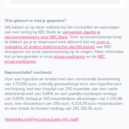
Wat gebeurt er met je gegevens?
Wij helpen je op deze website bij het inschatten en aanvragen
van een lening bij KBC Bank en
verwerken daarbij je
persoonsgegevens voor KBC Bank
. Door op bovenstaande knop
te klikken ga je er daarnaast mee akkoord dat wij
jouw e-
mailadres of andere elektronische identificatoren
aan KBC
doorgeven om onze samenwerking op te volgen. Meer informatie
kan je terugvinden in onze
privacyverklaring
en de
KBC
privacyverklaring
.
Representatief voorbeeld
Voor een hypothecair krediet met een onroerende bestemming
van 170.000 euro, volledig gewaarborgd door een hypothecaire
inschrijving, met een looptijd van 240 maanden aan een vaste
debetrentevoet van 5,46% en een jaarlijks kostenpercentage
van 5,82%, betaal je 240 maandelijkse aflossingen van 1.152,96
euro, een dossierkost van 350 euro, 4.324,39 euro notariskosten
en een totaal te betalen bedrag van 281.382,81 euro.
Wettelijke info
Precontractuele info (pdf)