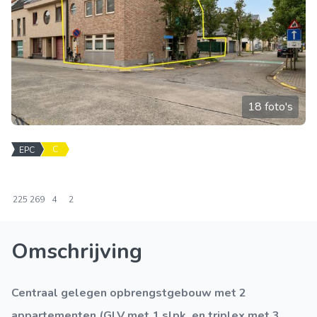
18 foto's
C
EPC
225
269
4
2
Omschrijving
Centraal gelegen opbrengstgebouw met 2
appartementen (GLV met 1 slpk. en triplex met 3