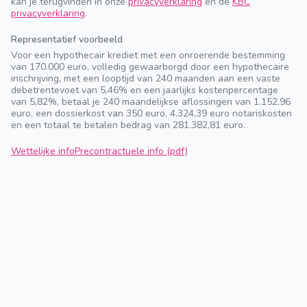
kan je terugvinden in onze
privacyverklaring
en de
KBC
privacyverklaring
.
Representatief voorbeeld
Voor een hypothecair krediet met een onroerende bestemming
van 170.000 euro, volledig gewaarborgd door een hypothecaire
inschrijving, met een looptijd van 240 maanden aan een vaste
debetrentevoet van 5,46% en een jaarlijks kostenpercentage
van 5,82%, betaal je 240 maandelijkse aflossingen van 1.152,96
euro, een dossierkost van 350 euro, 4.324,39 euro notariskosten
en een totaal te betalen bedrag van 281.382,81 euro.
Wettelijke info
Precontractuele info (pdf)