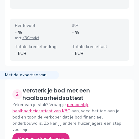
Rentevoet
JKP
-
%
-
%
met
KBC tarief
Totale kredietbedrag
Totale kredietlast
-
EUR
-
EUR
Met de expertise van
Versterk je bod met een
2
haalbaarheidsattest
Zeker van je stuk? Vraag je
persoonlijk
haalbaarheidsattest van KBC
aan, voeg het toe aan je
bod en toon de verkoper dat je bod financieel
onderbouwd is. Zo kan jij andere huizenjagers een stap
voor zijn.
Verhoog je koopkansen