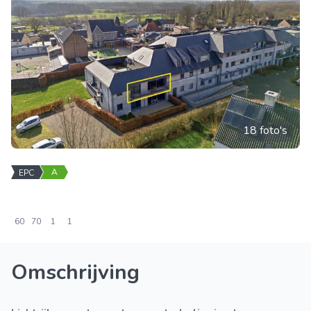
18 foto's
A
EPC
60
70
1
1
Omschrijving