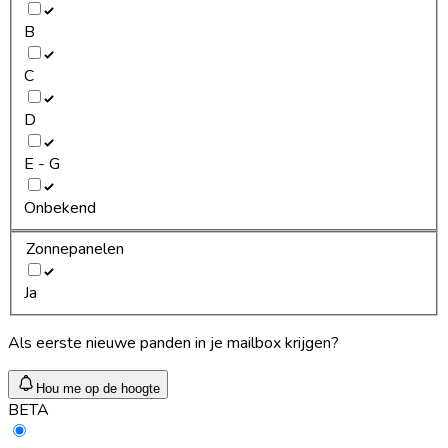
B
C
D
E - G
Onbekend
Zonnepanelen
Ja
Als eerste nieuwe panden in je mailbox krijgen?
Hou me op de hoogte
BETA