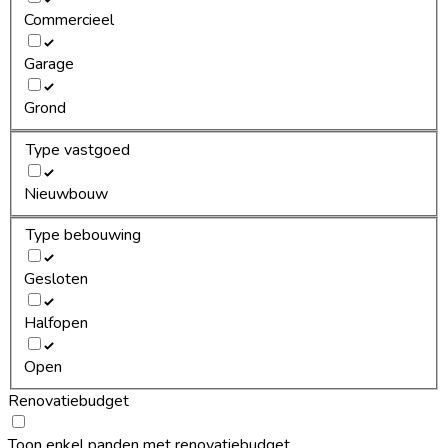
Commercieel
Garage
Grond
Type vastgoed
Nieuwbouw
Type bebouwing
Gesloten
Halfopen
Open
Renovatiebudget
Toon enkel panden met renovatiebudget