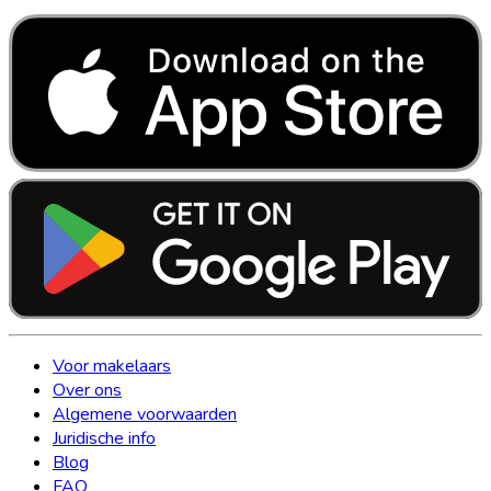
Voor makelaars
Over ons
Algemene voorwaarden
Juridische info
Blog
FAQ