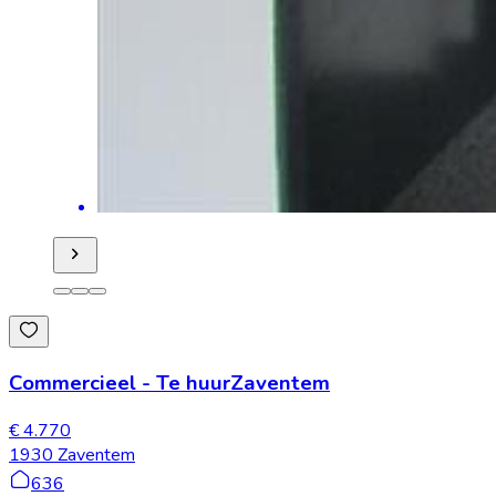
Commercieel
-
Te huur
Zaventem
€ 4.770
1930 Zaventem
636