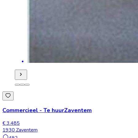
Commercieel
-
Te huur
Zaventem
€ 3.485
1930 Zaventem