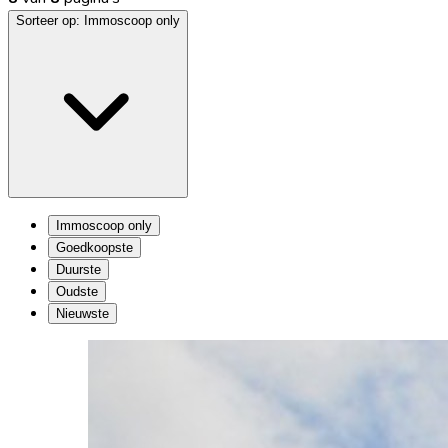
Sorteer op:
Immoscoop only
Immoscoop only
Goedkoopste
Duurste
Oudste
Nieuwste