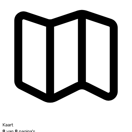
Kaart
8
van
8
pagina's