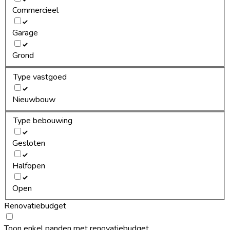
Commercieel
Garage
Grond
Type vastgoed
Nieuwbouw
Type bebouwing
Gesloten
Halfopen
Open
Renovatiebudget
Toon enkel panden met renovatiebudget