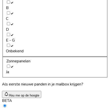
B
C
D
E - G
Onbekend
Zonnepanelen
Ja
Als eerste nieuwe panden in je mailbox krijgen?
Hou me op de hoogte
BETA