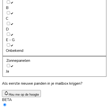
B
C
D
E - G
Onbekend
Zonnepanelen
Ja
Als eerste nieuwe panden in je mailbox krijgen?
Hou me op de hoogte
BETA