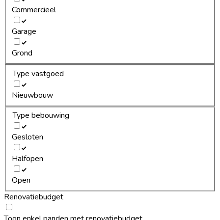
Commercieel
Garage
Grond
Type vastgoed
Nieuwbouw
Type bebouwing
Gesloten
Halfopen
Open
Renovatiebudget
Toon enkel panden met renovatiebudget