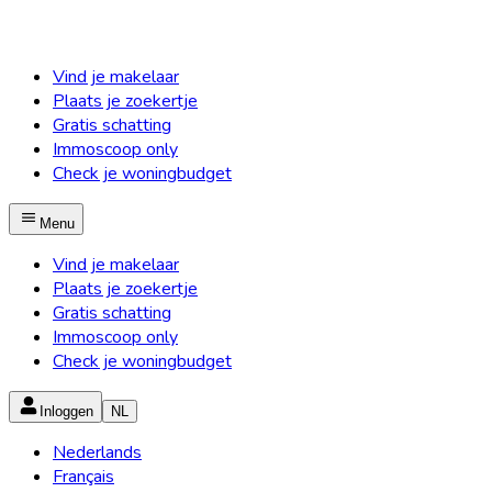
Vind je makelaar
Plaats je zoekertje
Gratis schatting
Immoscoop only
Check je woningbudget
Menu
Vind je makelaar
Plaats je zoekertje
Gratis schatting
Immoscoop only
Check je woningbudget
Inloggen
NL
Nederlands
Français