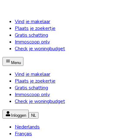
Vind je makelaar
Plaats je zoekertje
Gratis schatting
Immoscoop only
Check je woningbudget
Menu
Vind je makelaar
Plaats je zoekertje
Gratis schatting
Immoscoop only
Check je woningbudget
Inloggen
NL
Nederlands
Français